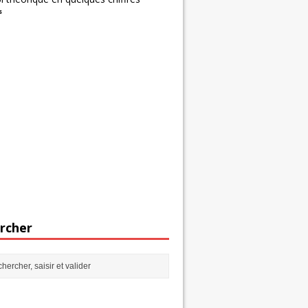
s
rcher