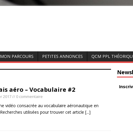
MON PARCOURS
PETITES ANNONCES
QCM PPL THÉORIQU
Newsl
Inscri
ais aéro – Vocabulaire #2
er 2017
// 0 commentaire
e vidéo consacrée au vocabulaire aéronautique en
 Recherches utilisées pour trouver cet article
[...]