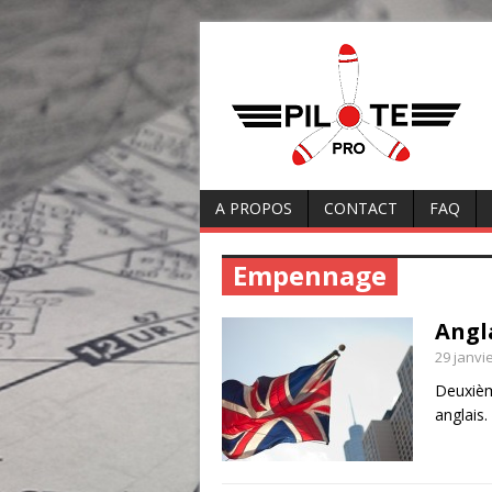
A PROPOS
CONTACT
FAQ
Empennage
Angl
29 janvi
Deuxièm
anglais.