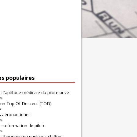
es populaires
 : l’aptitude médicale du pilote privé
ts
r un Top Of Descent (TOD)
s
s aéronautiques
ts
 sa formation de pilote
ts
 théorique en quelques chiffres