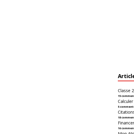
Articl
Classe 2
15 commen
Calcule
5 comment
Citation
18 commen
Financer
16 commen
Mon Atpl