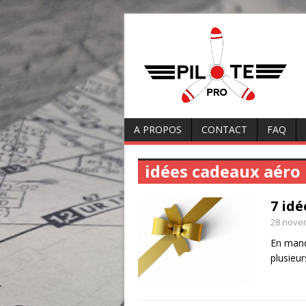
A PROPOS
CONTACT
FAQ
idées cadeaux aéro
7 id
28 nove
En manq
plusieur