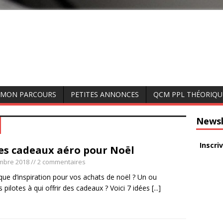
MON PARCOURS
PETITES ANNONCES
QCM PPL THÉORIQU
Newsl
Inscri
ées cadeaux aéro pour Noël
mbre 2018
// 2 commentaires
ue d’inspiration pour vos achats de noël ? Un ou
s pilotes à qui offrir des cadeaux ? Voici 7 idées
[...]