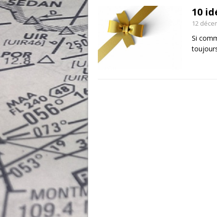
10 i
12 déce
Si comm
toujour