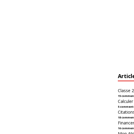
Articl
Classe 2
15 commen
Calcule
5 comment
Citation
18 commen
Financer
16 commen
Mon Atpl