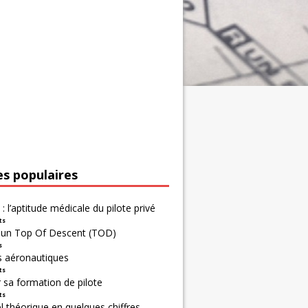
es populaires
 : l’aptitude médicale du pilote privé
ts
r un Top Of Descent (TOD)
s
s aéronautiques
ts
 sa formation de pilote
ts
 théorique en quelques chiffres