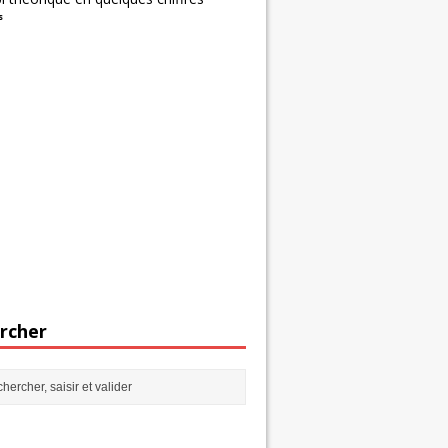
s
rcher