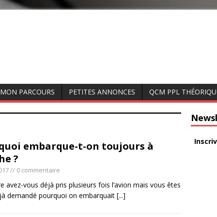
MON PARCOURS
PETITES ANNONCES
QCM PPL THÉORIQU
Newsl
Inscri
quoi embarque-t-on toujours à
he ?
2017
// 0 commentaire
e avez-vous déjà pris plusieurs fois l’avion mais vous êtes
jà demandé pourquoi on embarquait
[...]