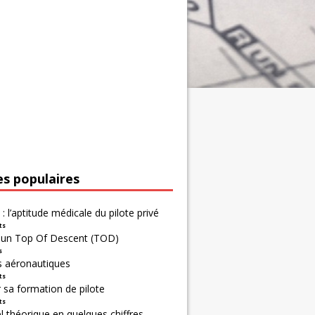
es populaires
 : l’aptitude médicale du pilote privé
ts
r un Top Of Descent (TOD)
s
s aéronautiques
ts
 sa formation de pilote
ts
 théorique en quelques chiffres