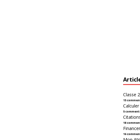
Articl
Classe 2
15 commen
Calcule
5 comment
Citation
18 commen
Financer
16 commen
Mon Atpl