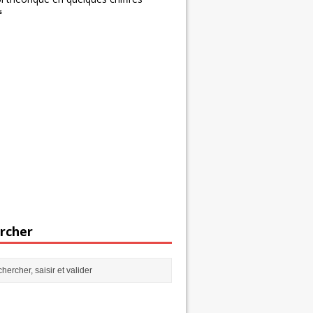
s
rcher