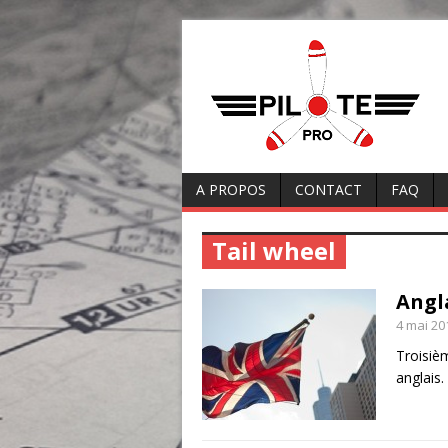
A PROPOS
CONTACT
FAQ
Tail wheel
Angl
4 mai 20
Troisiè
anglais