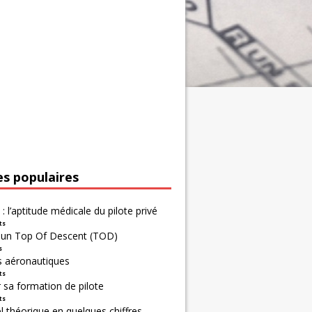
es populaires
 : l’aptitude médicale du pilote privé
ts
r un Top Of Descent (TOD)
s
s aéronautiques
ts
 sa formation de pilote
ts
 théorique en quelques chiffres