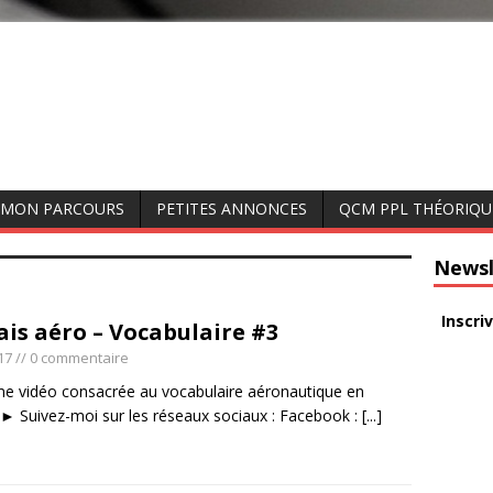
MON PARCOURS
PETITES ANNONCES
QCM PPL THÉORIQU
Newsl
Inscri
ais aéro – Vocabulaire #3
17
// 0 commentaire
me vidéo consacrée au vocabulaire aéronautique en
. ► Suivez-moi sur les réseaux sociaux : Facebook :
[...]