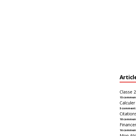
Articl
Classe 2
15 commen
Calcule
5 comment
Citation
18 commen
Financer
16 commen
Mon Atpl