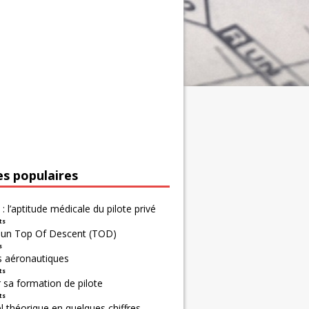
es populaires
 : l’aptitude médicale du pilote privé
ts
r un Top Of Descent (TOD)
s
s aéronautiques
ts
 sa formation de pilote
ts
 théorique en quelques chiffres