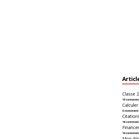
Articl
Classe 2
15 commen
Calcule
5 comment
Citation
18 commen
Financer
16 commen
Mon Atpl