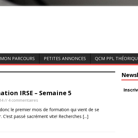
MON PARCOURS
PETITES ANNONCES
QCM PPL THÉORIQU
Newsl
Inscri
ation IRSE – Semaine 5
14
// 4 commentaires
 donc le premier mois de formation qui vient de se
r. C’est passé sacrément vite! Recherches
[...]