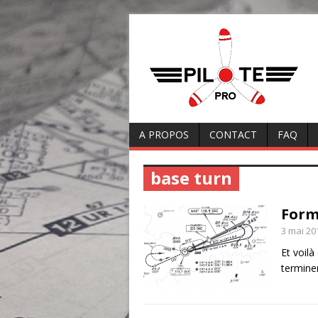
A PROPOS
CONTACT
FAQ
base turn
Form
3 mai 20
Et voilà
termine