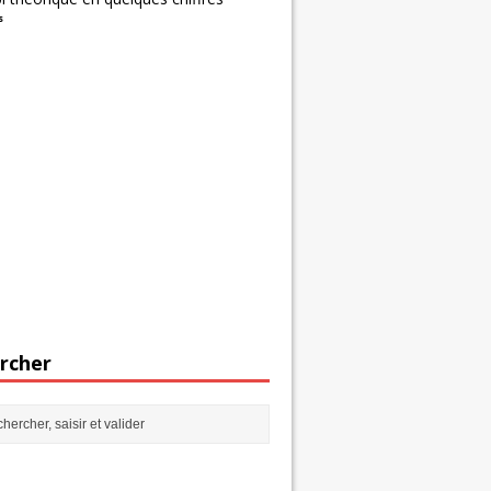
s
rcher