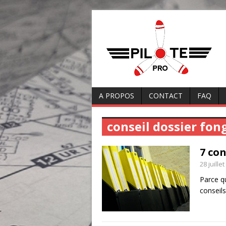
A PROPOS
CONTACT
FAQ
conseil dossier fon
7 con
28 juille
Parce q
conseil