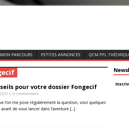
MON PARCOURS
PETITES ANNONCES
QCM PPL THÉORIQU
Newsl
gecif
Inscri
seils pour votre dossier Fongecif
t 2015
// 0 commentaire
ue l’on me pose régulièrement la question, voici quelques
s avant de vous lancer dans l’aventure
[...]