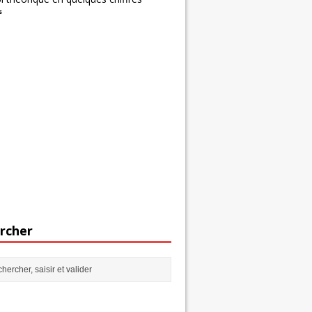
s
rcher