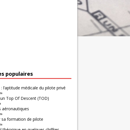
es populaires
 : l’aptitude médicale du pilote privé
ts
r un Top Of Descent (TOD)
s
s aéronautiques
ts
 sa formation de pilote
ts
 théorique en quelques chiffres