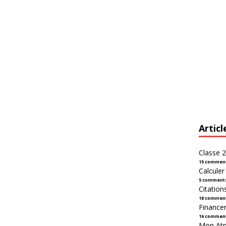
Articl
Classe 2
15 commen
Calcule
5 comment
Citation
18 commen
Financer
16 commen
Mon Atpl