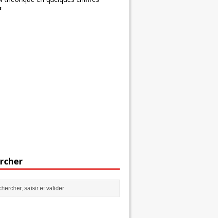
s
rcher