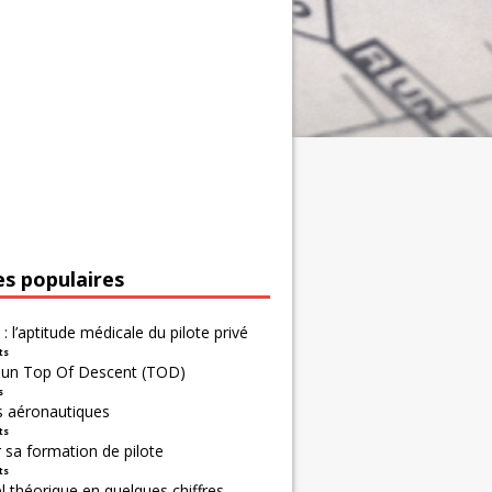
es populaires
 : l’aptitude médicale du pilote privé
ts
r un Top Of Descent (TOD)
s
s aéronautiques
ts
 sa formation de pilote
ts
 théorique en quelques chiffres