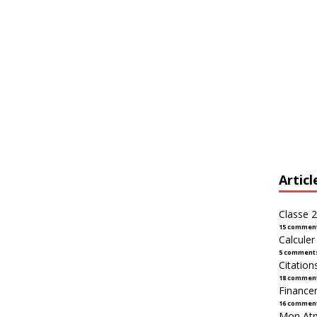
Articl
Classe 2
15 commen
Calcule
5 comment
Citation
18 commen
Financer
16 commen
Mon Atpl