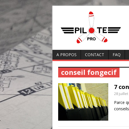
A PROPOS
CONTACT
FAQ
conseil fongecif
7 con
28 juille
Parce q
conseil