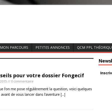
MON PARCOURS
PETITES ANNONCES
QCM PPL THÉORIQU
Newsl
Inscri
seils pour votre dossier Fongecif
t 2015
// 0 commentaire
ue l’on me pose régulièrement la question, voici quelques
s avant de vous lancer dans l’aventure
[...]