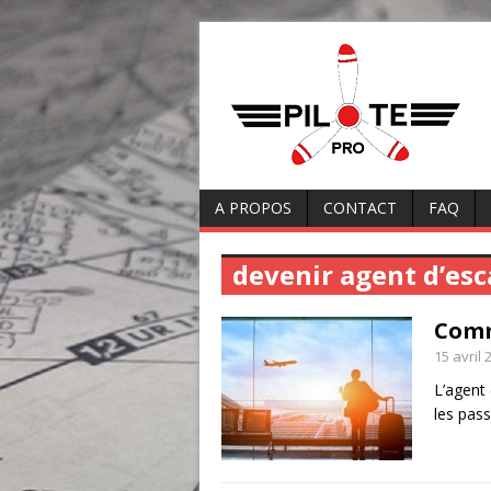
A PROPOS
CONTACT
FAQ
devenir agent d’esc
Comm
15 avril 
L’agent 
les pas