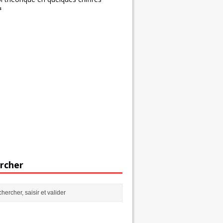
s
rcher