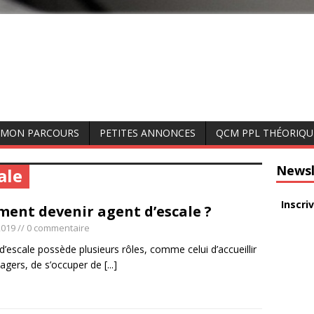
MON PARCOURS
PETITES ANNONCES
QCM PPL THÉORIQU
Newsl
ale
Inscri
ent devenir agent d’escale ?
2019
// 0 commentaire
d’escale possède plusieurs rôles, comme celui d’accueillir
sagers, de s’occuper de
[...]