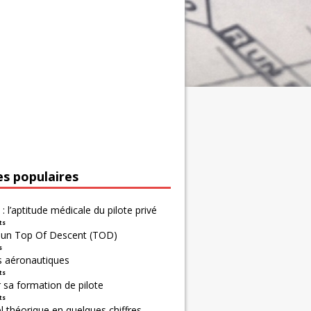
es populaires
 : l’aptitude médicale du pilote privé
ts
r un Top Of Descent (TOD)
s
s aéronautiques
ts
 sa formation de pilote
ts
 théorique en quelques chiffres