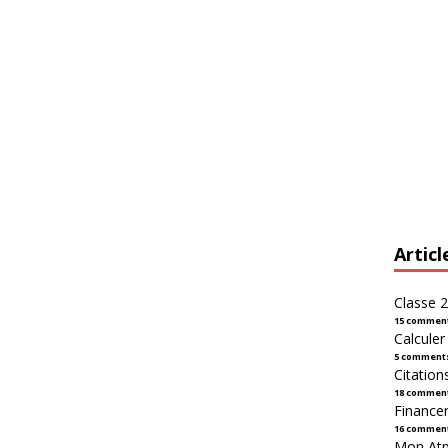
Articl
Classe 2
15 commen
Calcule
5 comment
Citation
18 commen
Financer
16 commen
Mon Atpl