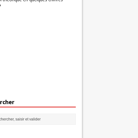
s
rcher