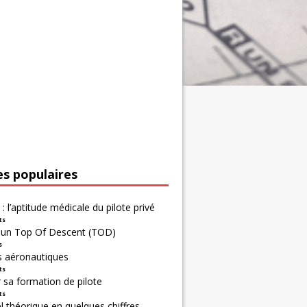
es populaires
 : l’aptitude médicale du pilote privé
ts
r un Top Of Descent (TOD)
s
s aéronautiques
ts
 sa formation de pilote
ts
 théorique en quelques chiffres