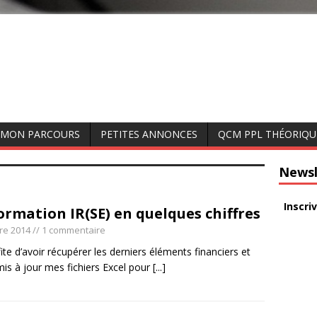
MON PARCOURS
PETITES ANNONCES
QCM PPL THÉORIQU
Newsl
Inscri
ormation IR(SE) en quelques chiffres
re 2014
// 1 commentaire
fite d’avoir récupérer les derniers éléments financiers et
mis à jour mes fichiers Excel pour
[...]