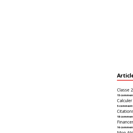
Articl
Classe 2
15 commen
Calcule
5 comment
Citation
18 commen
Financer
16 commen
Mon Atpl