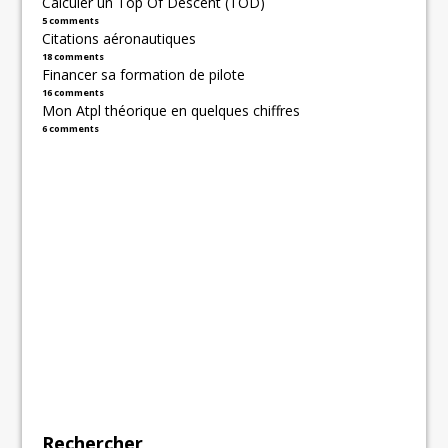
Calculer un Top Of Descent (TOD)
5 comments
Citations aéronautiques
18 comments
Financer sa formation de pilote
16 comments
Mon Atpl théorique en quelques chiffres
6 comments
Rechercher