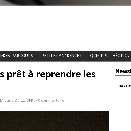
MON PARCOURS
PETITES ANNONCES
QCM PPL THÉORIQU
s prêt à reprendre les
Newsl
Inscri
 M
dans
Quizz
,
VFR
// 0 commentaire