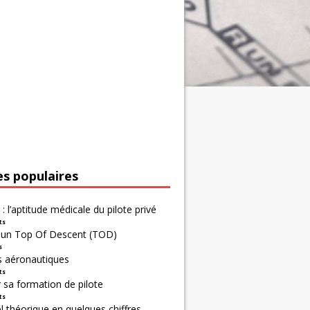
es populaires
 : l’aptitude médicale du pilote privé
ts
r un Top Of Descent (TOD)
s
s aéronautiques
ts
 sa formation de pilote
ts
 théorique en quelques chiffres