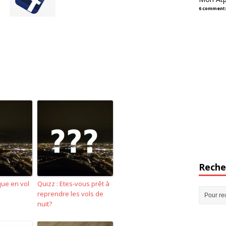
6 comment
Reche
que en vol
Quizz : Etes-vous prêt à
reprendre les vols de
nuit?