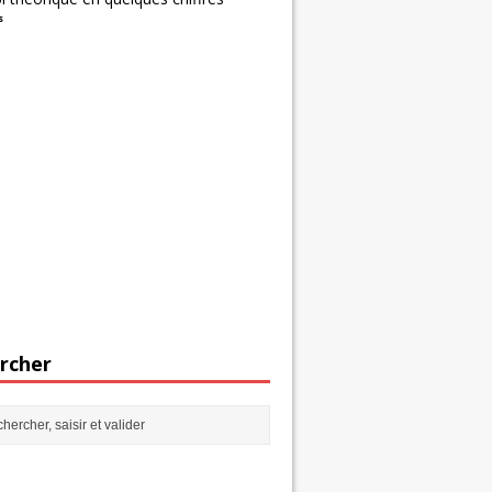
s
rcher