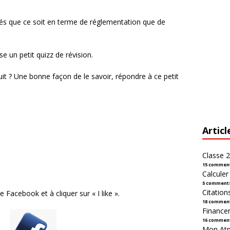
ités que ce soit en terme de réglementation que de
un petit quizz de révision.
uit ? Une bonne façon de le savoir, répondre à ce petit
Articl
Classe 2
15 commen
Calcule
5 comment
Citation
 Facebook et à cliquer sur « I like ».
18 commen
Financer
16 commen
Mon Atpl