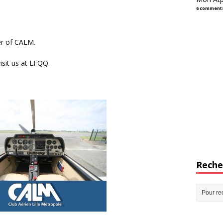
6 comment
er of CALM.
visit us at LFQQ.
Reche