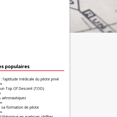
es populaires
 : l’aptitude médicale du pilote privé
ts
r un Top Of Descent (TOD)
s
s aéronautiques
ts
 sa formation de pilote
ts
 théorique en quelques chiffres