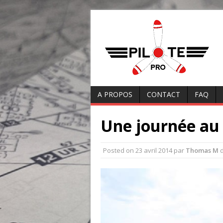
A PROPOS
CONTACT
FAQ
Une journée a
Posted on
23 avril 2014
par
Thomas M