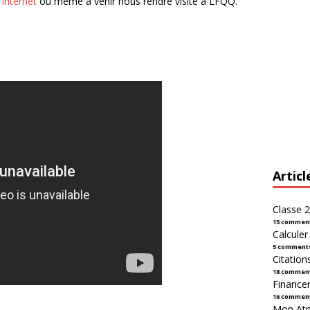
e internet
ou même à venir nous rendre visite à LFQQ.
Articl
Classe 2
15 commen
Calcule
5 comment
Citation
18 commen
Financer
16 commen
Mon Atpl