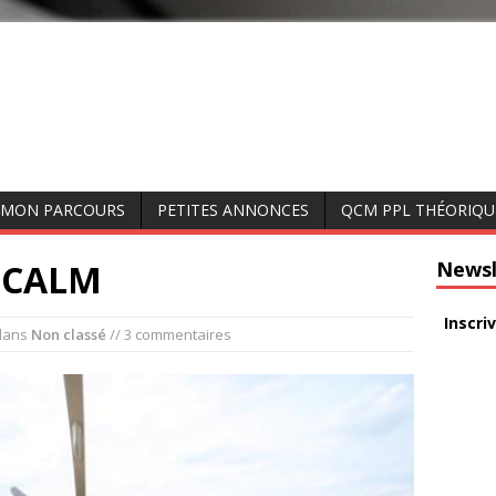
MON PARCOURS
PETITES ANNONCES
QCM PPL THÉORIQU
u CALM
Newsl
Inscri
dans
Non classé
// 3 commentaires