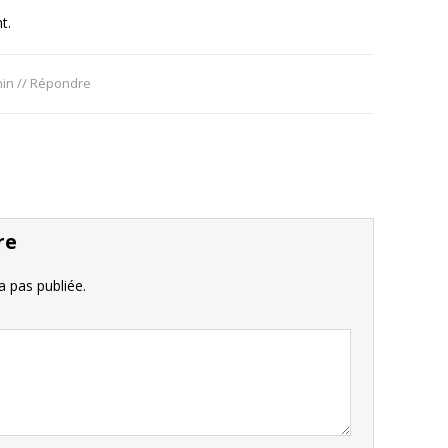
t.
min
//
Répondre
re
 pas publiée.