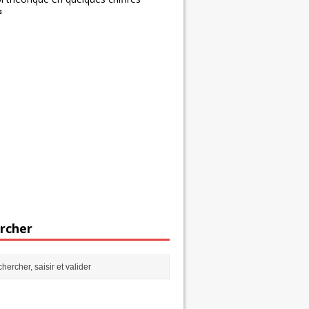
s
rcher