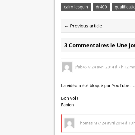
calm lesquin
dr400
qualificati
← Previous article
3 Commentaires le Une j
jfab45
//
24 avril 2014 á 7 h 12 mi
La vidéo a été bloqué par YouTube ….
Bon vol !
Fabien
Thomas M //
24 avril 2014 á 18 