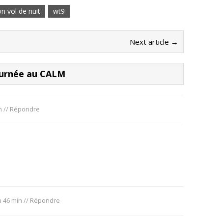
on vol de nuit
wt9
Next article →
ournée au CALM
n
//
Répondre
h 46 min
//
Répondre