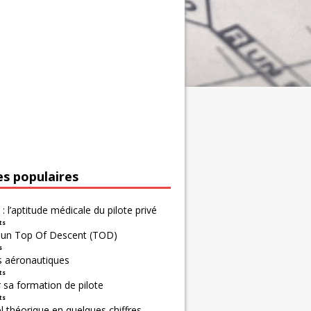
es populaires
 : l’aptitude médicale du pilote privé
ts
r un Top Of Descent (TOD)
s
s aéronautiques
ts
 sa formation de pilote
ts
 théorique en quelques chiffres