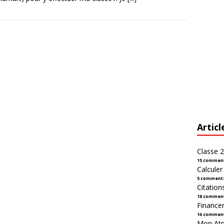
Articl
Classe 2
15 commen
Calcule
5 comment
Citation
18 commen
Financer
16 commen
Mon Atpl