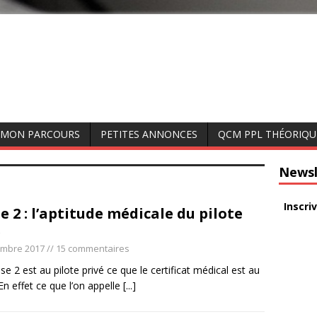
MON PARCOURS
PETITES ANNONCES
QCM PPL THÉORIQU
Newsl
Inscri
e 2 : l’aptitude médicale du pilote
é
embre 2017
// 15 commentaires
e 2 est au pilote privé ce que le certificat médical est au
 En effet ce que l’on appelle
[...]