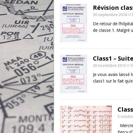
Révision clas
30 septembre 2014
// 
De retour de l’hôpita
de classe 1. Malgré 
Class1 – Suite
26 novembre 2013
// 
Je vous avais laissé
class1 sur le fait qu’e
Clas
5 octobr
Mercred
Percy (