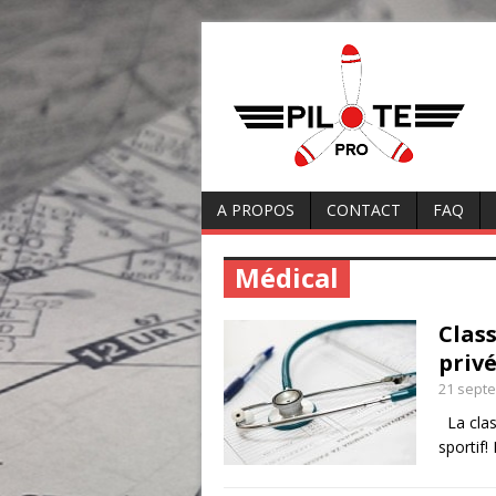
A PROPOS
CONTACT
FAQ
Médical
Class
priv
21 sept
La class
sportif!