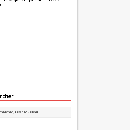
s
rcher