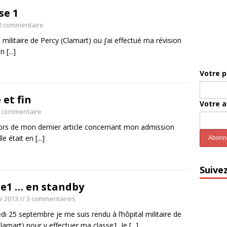
se 1
0 commentaire
l militaire de Percy (Clamart) ou j’ai effectué ma révision
un
[...]
Votre 
 et fin
Votre 
0 commentaire
 lors de mon dernier article concernant mon admission
lle était en
[...]
Suive
se1 … en standby
e 2013
// 3 commentaires
i 25 septembre je me suis rendu à l’hôpital militaire de
Clamart) pour y effectuer ma classe1. Je
[...]