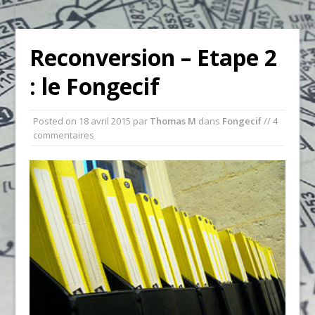
Reconversion – Etape 2
: le Fongecif
Posted on
18 avril 2015
par
Thomas M
dans
Fongecif
// 4
commentaires