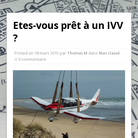
Etes-vous prêt à un IVV
?
Posted on
18 mars 2015
par
Thomas M
dans
Non classé
// 0 commentaire