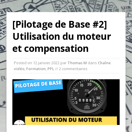
[Pilotage de Base #2]
Utilisation du moteur
et compensation
Posted on
12 janvier 2022
par
Thomas M
dans
Chaîne
vidéo
,
Formation
,
PPL
// 2 commentaires