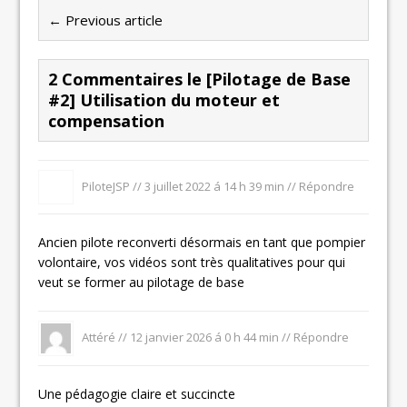
← Previous article
2 Commentaires le [Pilotage de Base
#2] Utilisation du moteur et
compensation
PiloteJSP //
3 juillet 2022 á 14 h 39 min
//
Répondre
Ancien pilote reconverti désormais en tant que
pompier
volontaire
, vos vidéos sont très qualitatives pour qui
veut se former au pilotage de base
Attéré //
12 janvier 2026 á 0 h 44 min
//
Répondre
Une pédagogie claire et succincte