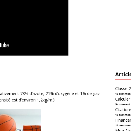
Articl
:
Classe 2
mativement 78% d’azote, 21% d’oxygène et 1% de gaz
15 commen
Calcule
densité est d’environ 1,2kg/m3.
5 comment
Citation
18 commen
Financer
16 commen
Mon Atpl