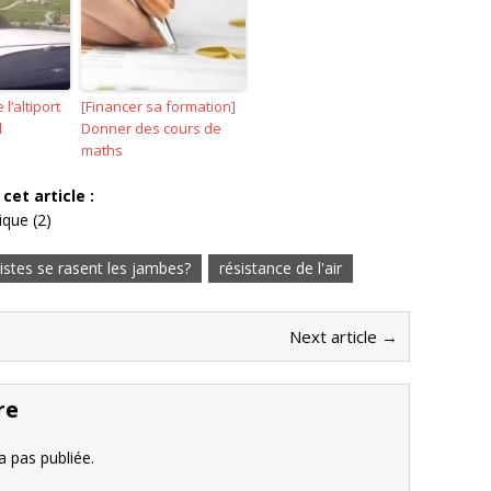
l’altiport
[Financer sa formation]
l
Donner des cours de
maths
cet article :
ique (2)
listes se rasent les jambes?
résistance de l'air
Next article →
re
 pas publiée.