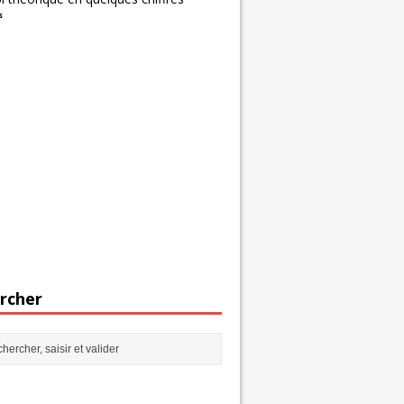
s
rcher