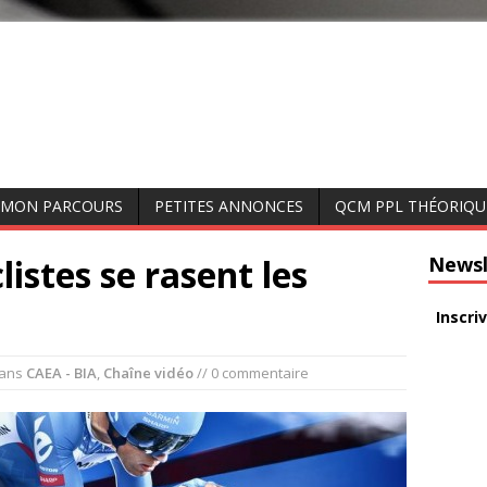
MON PARCOURS
PETITES ANNONCES
QCM PPL THÉORIQU
listes se rasent les
Newsl
Inscri
ans
CAEA - BIA
,
Chaîne vidéo
// 0 commentaire