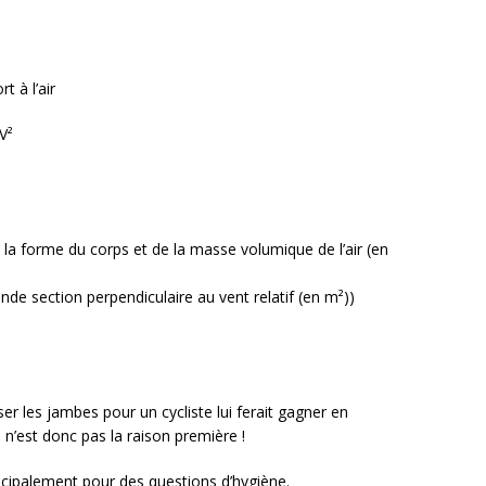
t à l’air
V²
e la forme du corps et de la masse volumique de l’air (en
nde section perpendiculaire au vent relatif (en m²))
r les jambes pour un cycliste lui ferait gagner en
n’est donc pas la raison première !
incipalement pour des questions d’hygiène.