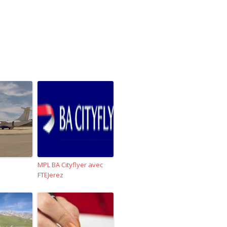
MPL BA Cityflyer avec
FTEJerez