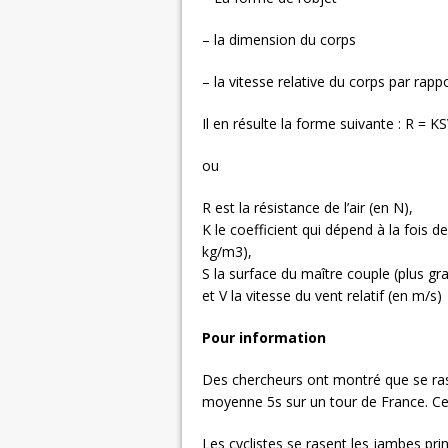
– la dimension du corps
– la vitesse relative du corps par rappor
Il en résulte la forme suivante : R = KS
ou
R est la résistance de l’air (en N),
K le coefficient qui dépend à la fois d
kg/m3),
S la surface du maître couple (plus gra
et V la vitesse du vent relatif (en m/s)
Pour information
Des chercheurs ont montré que se rase
moyenne 5s sur un tour de France. Ce 
Les cyclistes se rasent les jambes pr