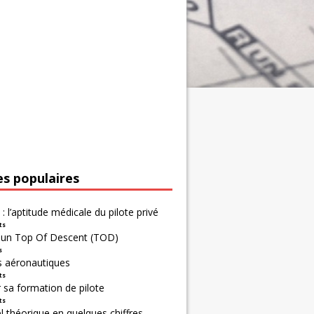
es populaires
 : l’aptitude médicale du pilote privé
ts
r un Top Of Descent (TOD)
s
s aéronautiques
ts
 sa formation de pilote
ts
 théorique en quelques chiffres