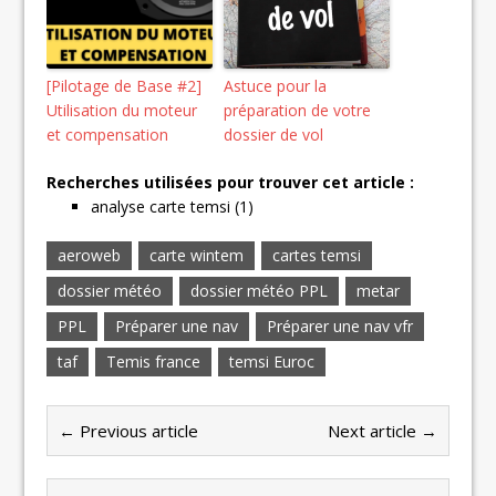
[Pilotage de Base #2]
Astuce pour la
Utilisation du moteur
préparation de votre
et compensation
dossier de vol
Recherches utilisées pour trouver cet article :
analyse carte temsi (1)
aeroweb
carte wintem
cartes temsi
dossier météo
dossier météo PPL
metar
PPL
Préparer une nav
Préparer une nav vfr
taf
Temis france
temsi Euroc
← Previous article
Next article →