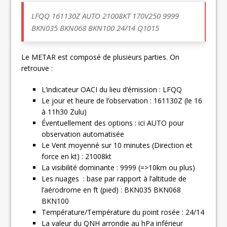
LFQQ
161130Z AUTO 21008KT 170V250 9999
BKN035 BKN068 BKN100
24/14
Q1015
Le METAR est composé de plusieurs parties. On
retrouve :
L’indicateur OACI du lieu d’émission : LFQQ
Le jour et heure de l’observation : 161130Z (le 16
à 11h30 Zulu)
Éventuellement des options : ici AUTO pour
observation automatisée
Le Vent moyenné sur 10 minutes (Direction et
force en kt) : 21008kt
La visibilité dominante : 9999 (=>10km ou plus)
Les nuages : base par rapport à l’altitude de
l’aérodrome en ft (pied) : BKN035 BKN068
BKN100
Température/Température du point rosée : 24/14
La valeur du QNH arrondie au hPa inférieur