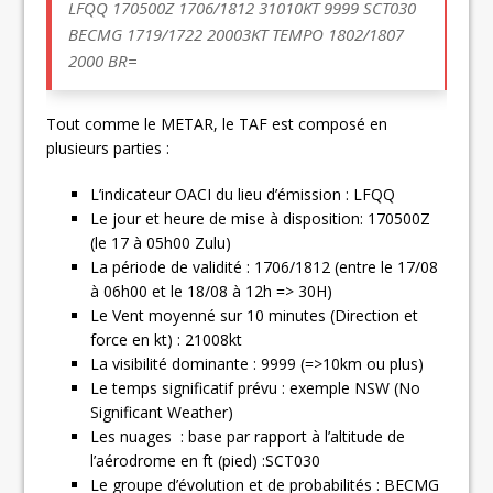
LFQQ
170500Z 1706/1812 31010KT 9999 SCT030
BECMG 1719/1722 20003KT TEMPO 1802/1807
2000 BR=
Tout comme le METAR, le TAF est composé en
plusieurs parties :
L’indicateur OACI du lieu d’émission : LFQQ
Le jour et heure de mise à disposition: 170500Z
(le 17 à 05h00 Zulu)
La période de validité : 1706/1812 (entre le 17/08
à 06h00 et le 18/08 à 12h => 30H)
Le Vent moyenné sur 10 minutes (Direction et
force en kt) : 21008kt
La visibilité dominante : 9999 (=>10km ou plus)
Le temps significatif prévu : exemple NSW (No
Significant Weather)
Les nuages : base par rapport à l’altitude de
l’aérodrome en ft (pied) :SCT030
Le groupe d’évolution et de probabilités : BECMG