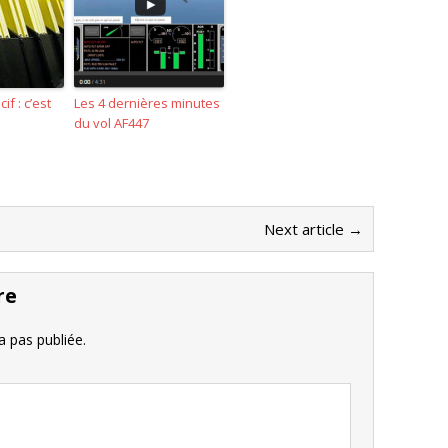
f : c’est
Les 4 dernières minutes
du vol AF447
Next article →
re
 pas publiée.