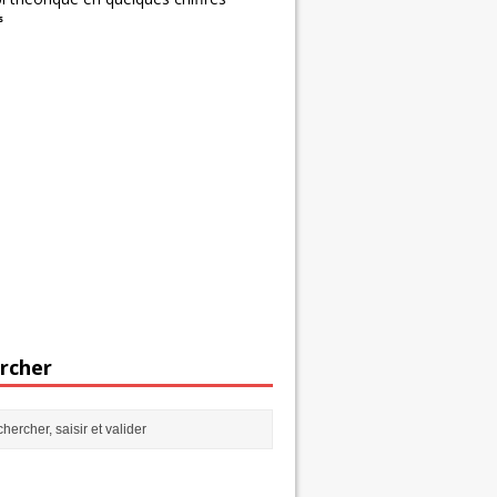
s
rcher