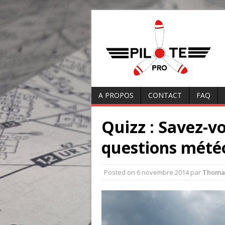
A PROPOS
CONTACT
FAQ
Quizz : Savez-v
questions mété
Posted on
6 novembre 2014
par
Thoma