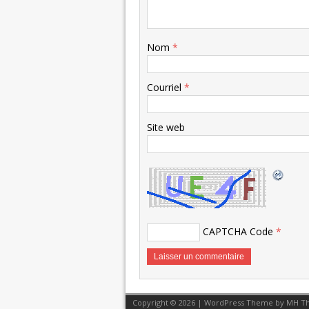
Nom
*
Courriel
*
Site web
CAPTCHA Code
*
Copyright © 2026 | WordPress Theme by
MH T