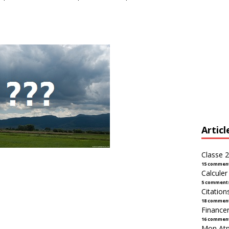
Articl
Classe 2
15 commen
Calcule
5 comment
Citation
18 commen
Financer
16 commen
Mon Atpl