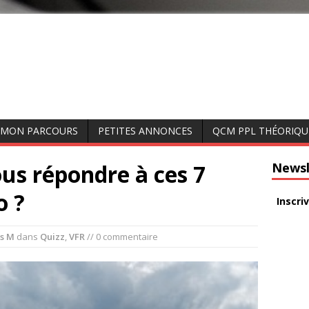
MON PARCOURS
PETITES ANNONCES
QCM PPL THÉORIQU
ous répondre à ces 7
Newsl
o ?
Inscri
s M
dans
Quizz
,
VFR
// 0 commentaire