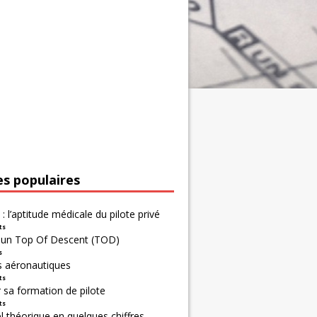
es populaires
 : l’aptitude médicale du pilote privé
ts
r un Top Of Descent (TOD)
s
s aéronautiques
ts
 sa formation de pilote
ts
 théorique en quelques chiffres