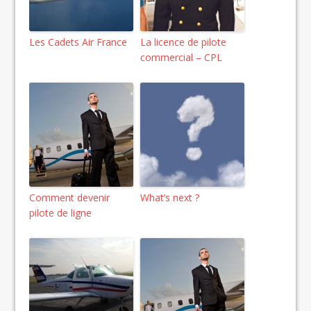
Les Cadets Air France
La licence de pilote
commercial – CPL
Comment devenir
What’s next ?
pilote de ligne