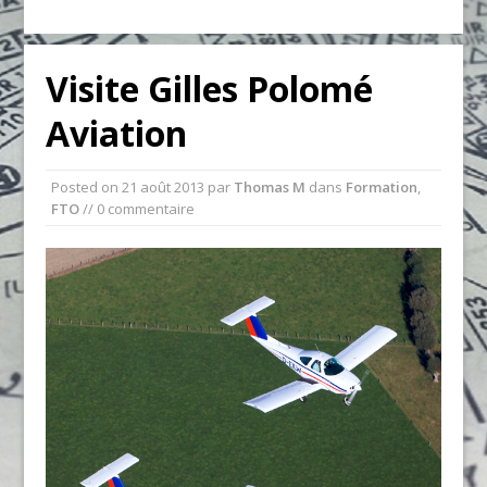
Visite Gilles Polomé
Aviation
Posted on
21 août 2013
par
Thomas M
dans
Formation
,
FTO
// 0 commentaire