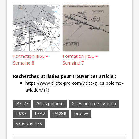
Formation IRSE –
Formation IRSE –
Semaine 8
Semaine 7
Recherches utilisées pour trouver cet article :
https://www pilote-pro com/visite-gilles-polome-
aviation/ (1)
BE-77
Gilles polomé
Gilles polomé aviation
IR/SE
LFAV
PA28R
prouvy
valenciennes