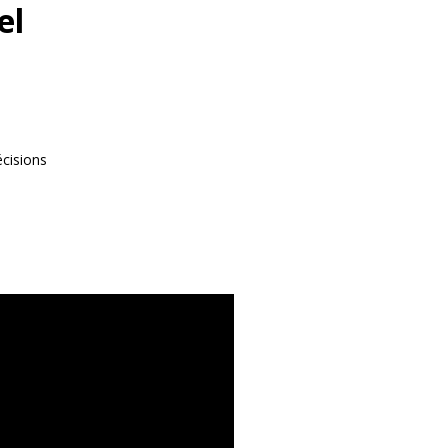
el
écisions