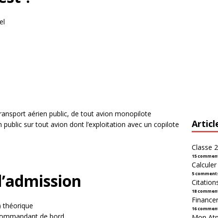
el
ansport aérien public, de tout avion monopilote
Articl
 public sur tout avion dont l’exploitation avec un copilote
Classe 2
15 commen
Calcule
d’admission
5 comment
Citation
18 commen
Financer
) théorique
16 commen
 commandant de bord
Mon Atpl