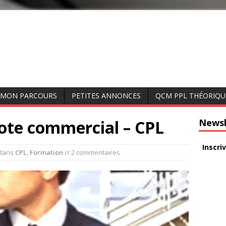
MON PARCOURS
PETITES ANNONCES
QCM PPL THÉORIQU
ilote commercial – CPL
Newsl
Inscri
dans
CPL
,
Formation
// 2 commentaires