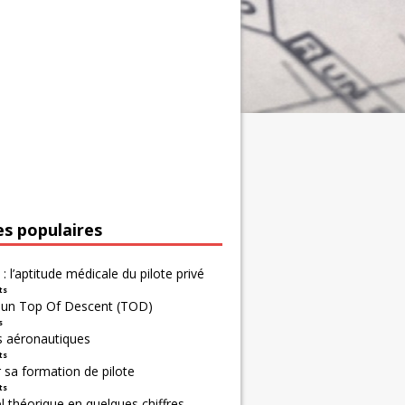
es populaires
 : l’aptitude médicale du pilote privé
ts
r un Top Of Descent (TOD)
s
s aéronautiques
ts
 sa formation de pilote
ts
 théorique en quelques chiffres