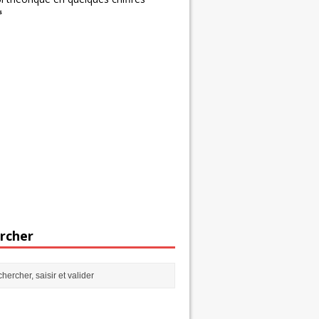
s
rcher