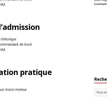
 NM
6 comment
d’admission
) théorique
 commandant de bord
 NM
ation pratique
Reche
 sur mono moteur