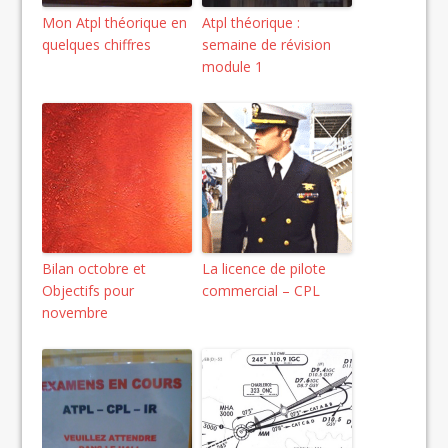
Mon Atpl théorique en
Atpl théorique :
quelques chiffres
semaine de révision
module 1
Bilan octobre et
La licence de pilote
Objectifs pour
commercial – CPL
novembre